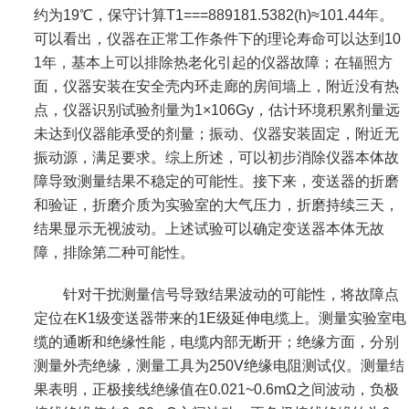
约为19℃，保守计算T1===889181.5382(h)≈101.44年。
可以看出，仪器在正常工作条件下的理论寿命可以达到10
1年，基本上可以排除热老化引起的仪器故障；在辐照方
面，仪器安装在安全壳内环走廊的房间墙上，附近没有热
点，仪器识别试验剂量为1×106Gy，估计环境积累剂量远
未达到仪器能承受的剂量；振动、仪器安装固定，附近无
振动源，满足要求。综上所述，可以初步消除仪器本体故
障导致测量结果不稳定的可能性。接下来，变送器的折磨
和验证，折磨介质为实验室的大气压力，折磨持续三天，
结果显示无视波动。上述试验可以确定变送器本体无故
障，排除第二种可能性。
针对干扰测量信号导致结果波动的可能性，将故障点
定位在K1级变送器带来的1E级延伸电缆上。测量实验室电
缆的通断和绝缘性能，电缆内部无断开；绝缘方面，分别
测量外壳绝缘，测量工具为250V绝缘电阻测试仪。测量结
果表明，正极接线绝缘值在0.021~0.6mΩ之间波动，负极