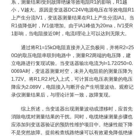
系，测量结果I受到故障绝缘等效电阻R1的影响，R1越
小，V越大。原因是变送器DC24V电源电压在等效电阻R1
上产生分流IV1，变送器测量结果在R1上产生分流IA1。当
R1值降低时，IV1值增加。由于IA1峰值为20ma，IV1受R
1影响，当电阻接近0时，电流I理论上可以达到无限大。
通过将R1=15kΩ电阻直接并入正负极间，并将R2=25
0Ω的取压电阻串联到电路中，测量R2两端的电压降，建
立电路进行复现试验。当变送器输出电流为I=1.72/250=0.
0069A时，变送器测量对空，未并入电阻前的测量压降为
1.72V。将R1.R2.I代入上式，可计算出电压表测量的电压
降应为2.089V，电阻接入与断开会产生明显波动。观察记
录仪测量结果后，与理论计算一致，故障复现。
综上所述，当变送器出现测量波动或漂移时，应首先
消除电缆对测量结果的干扰。同时，电缆绝缘测量步骤也
应添加到变送器验证的预防性维护项目中。绝缘性能下降
不是突然故障。提前检查线路绝缘可以有效避免降低绝缘