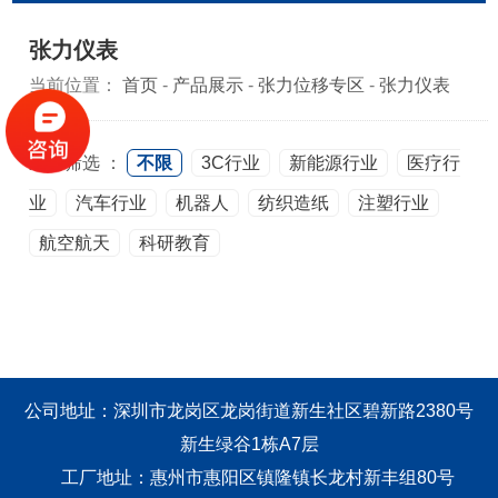
张力仪表
当前位置：
首页
-
产品展示
-
张力位移专区
-
张力仪表
应用筛选 ：
不限
3C行业
新能源行业
医疗行
业
汽车行业
机器人
纺织造纸
注塑行业
航空航天
科研教育
公司地址：深圳市龙岗区龙岗街道新生社区碧新路2380号
新生绿谷1栋A7层
工厂地址：惠州市惠阳区镇隆镇长龙村新丰组80号