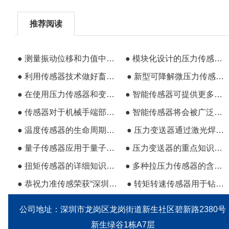
推荐阅读
● 测量振动位移和力值中常用的传感器是什么
● 模块化设计的压力传感器满足多种应用需求
● 利用传感器技术做好畜禽养殖环境监测工作
● 新型可降解微压力传感器在医疗行业的前景
● 在使用压力传感器和变送器时容易出现的问题
● 智能传感器可提供更多参数和额外信息
● 传感器对于机械手端部恒力打磨过程中的使用
● 智能传感器将会被广泛用于工业机器人中
● 温度传感器的生命周期和发展特点
● 压力变送器通过激光焊接方式装入压力接口中
● 量子传感器应用于量子控制和状态检测
● 压力变送器的重点知识分享
● 扭矩传感器的详细知识点介绍
● 多种拉压力传感器的含义特性及其应用
● 恭祝力准传感荣获“深圳知名品牌”殊荣
● 转矩转速传感器用于钻机测试的特点及功能
公司地址：深圳市龙岗区龙岗街道新生社区碧新路2380号
新生绿谷1栋A7层