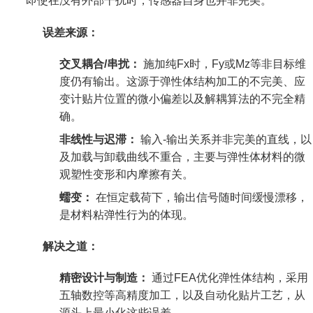
即使在没有外部干扰时，传感器自身也并非完美。
误差来源：
交叉耦合/串扰：
施加纯Fx时，Fy或Mz等非目标维
度仍有输出。这源于弹性体结构加工的不完美、应
变计贴片位置的微小偏差以及解耦算法的不完全精
确。
非线性与迟滞：
输入-输出关系并非完美的直线，以
及加载与卸载曲线不重合，主要与弹性体材料的微
观塑性变形和内摩擦有关。
蠕变：
在恒定载荷下，输出信号随时间缓慢漂移，
是材料粘弹性行为的体现。
解决之道：
精密设计与制造：
通过FEA优化弹性体结构，采用
五轴数控等高精度加工，以及自动化贴片工艺，从
源头上最小化这些误差。