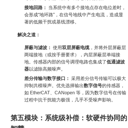
接地回路：
当系统中有多个接地点存在电位差时，
会形成“地环路”，在信号地线中产生电流，造成显
著的低频干扰或基线漂移。
解决之道：
屏蔽与滤波：
使用
双层屏蔽电缆
，并将外层屏蔽层
两端接地（或按手册要求），内层屏蔽层单端接
地。传感器内部的信号调理电路也集成了
低通滤波
器
以滤除高频噪声。
差分传输与数字接口：
采用差分信号传输可以极大
抑制共模噪声。优先选择输出
数字信号
的传感器，
如 EtherCAT、CANopen 等，因为数字信号在传输
过程中抗干扰能力极强，几乎不受噪声影响。
第五模块：系统级补偿：软硬件协同的