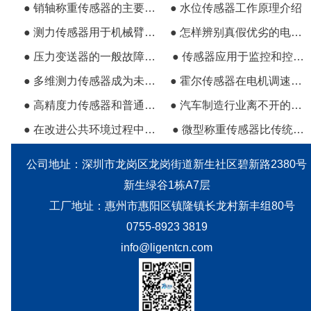
● 销轴称重传感器的主要特点与应用范围有哪些?
● 水位传感器工作原理介绍
● 测力传感器用于机械臂可减少企业对劳动力的依赖
● 怎样辨别真假优劣的电流电压变送器
● 压力变送器的一般故障检测与排查
● 传感器应用于监控和控制生产过程中的各种参数
● 多维测力传感器成为未来人机交互重要桥梁
● 霍尔传感器在电机调速系统中的应用
● 高精度力传感器和普通力传感器的区
● 汽车制造行业离不开的几种传感器类型
● 在改进公共环境过程中压力传感器所起到的作用
● 微型称重传感器比传统传感器的优越性
公司地址：深圳市龙岗区龙岗街道新生社区碧新路2380号
新生绿谷1栋A7层
工厂地址：惠州市惠阳区镇隆镇长龙村新丰组80号
0755-8923 3819
info@ligentcn.com